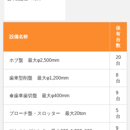
保
有
設備名称
台
数
20
ホブ盤 最大φ2,500mm
台
8
歯車型削盤 最大φ1,200mm
台
9
傘歯車歯切盤 最大φ400mm
台
5
ブローチ盤・スロッター 最大20ton
台
9