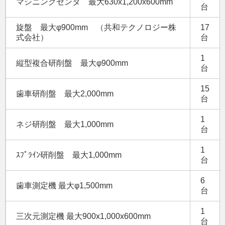
マシニングセンタ 最大630x1,200x600mm
台
旋盤 最大φ900mm （共和テクノロジー株
17
式会社）
台
1
縦型複合研削盤 最大φ900mm
台
15
歯車研削盤 最大2,000mm
台
1
ネジ研削盤 最大1,000mm
台
1
ｽﾌﾟﾗｲﾝ研削盤 最大1,000mm
台
6
歯車測定機 最大φ1,500mm
台
1
三次元測定機 最大900x1,000x600mm
台